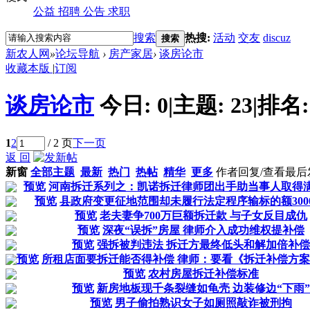
公益
招聘
公告
求职
搜索
热搜:
活动
交友
discuz
搜索
新农人网
»
论坛导航
›
房产家居
›
谈房论市
收藏本版
|
订阅
谈房论市
今日:
0
|
主题:
23
|
排名
1
2
/ 2 页
下一页
返 回
新窗
全部主题
最新
热门
热帖
精华
更多
作者
回复/查看
最后
预览
河南拆迁系列之：凯诺拆迁律师团出手助当事人取得
预览
县政府变更征地范围却未履行法定程序输标的额300
预览
老夫妻争700万巨额拆迁款 与子女反目成仇
预览
深夜“误拆”房屋 律师介入成功维权提补偿
预览
强拆被判违法 拆迁方最终低头和解加倍补偿
预览
所租店面要拆迁能否得补偿 律师：要看《拆迁补偿方
预览
农村房屋拆迁补偿标准
预览
新房地板现千条裂缝如龟壳 边装修边“下雨”
预览
男子偷拍熟识女子如厕照敲诈被刑拘