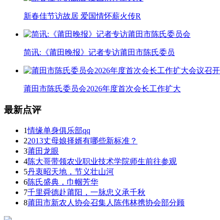
新春佳节访故居 爱国情怀薪火传‌R
简讯:《莆田晚报》记者专访莆田市陈氏委员
莆田市陈氏委员会2026年度首次会长工作扩大
最新点评
1
情缘单身俱乐部qq
2
2013丈母娘择婿有哪些新标准？
3
莆田龙眼
4
陈大哥带领农业职业技术学院师生前往参观
5
丹衷昭天地，节义壮山河
6
陈氏盛典，巾帼芳华
7
千里舜德赴莆阳，一脉忠义承千秋
8
莆田市新农人协会召集人陈伟林携协会部分顾