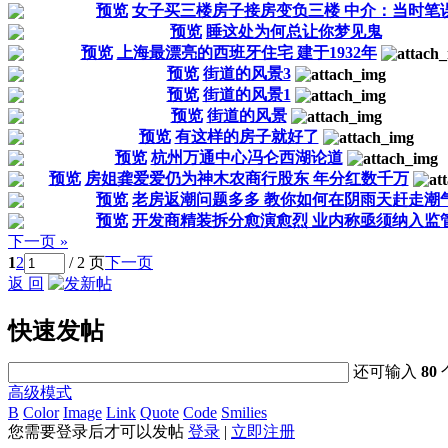
预览
女子买三楼房子接房变负三楼 中介：当时笔
预览
睡这处为何总让你梦见鬼
预览
上海最漂亮的西班牙住宅 建于1932年
预览
街道的风景3
预览
街道的风景1
预览
街道的风景
预览
有这样的房子就好了
预览
杭州万通中心冯仑西湖论道
预览
房姐龚爱爱仍为神木农商行股东 年分红数千万
预览
老房返潮问题多多 教你如何在阴雨天赶走潮
预览
开发商精装拆分愈演愈烈 业内称亟须纳入监
下一页 »
1
2
/ 2 页
下一页
返 回
快速发帖
还可输入
80
高级模式
B
Color
Image
Link
Quote
Code
Smilies
您需要登录后才可以发帖
登录
|
立即注册