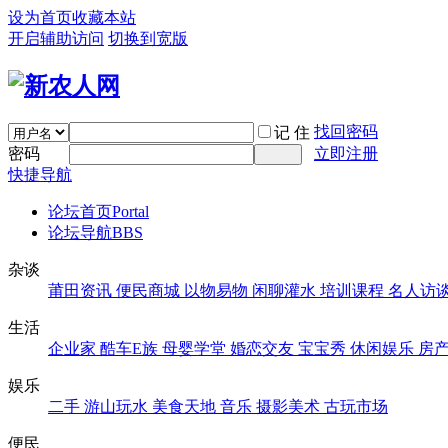
设为首页
收藏本站
开启辅助访问
切换到宽版
找回密码
记 住
密码
立即注册
快捷导航
论坛首页
Portal
论坛导航
BBS
杂谈
莆田资讯
便民商城
以物易物
闲聊灌水
培训课程
名人访
生活
企业家
酷车E族
母婴学堂
婚恋交友
宝宝秀
休闲娱乐
房
娱乐
二手
游山玩水
美食天地
音乐
摄影美术
古玩市场
便民