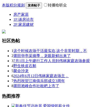
本版积分规则
转播给听众
发表帖子
房产家居
1F:谈房论市
2F:家居建材
社区热帖
1
这个时候农场干活最实在,这个非常时期，不
2
莆田华亭采摘季，龙眼新鲜出来了
3
7月1日上午建行工作人员到伟林家庭农场参观
4
野生铁皮石斛
5
聚会沙龙
6
2024年6月12日伟林家庭农场主，
7
热烈祝贺江南俱乐部成立3周年
8
莆田淞峰合作社枇杷上市了
热图推荐