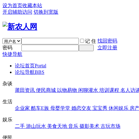
设为首页
收藏本站
开启辅助访问
切换到宽版
找回密码
记 住
密码
立即注册
快捷导航
论坛首页
Portal
论坛导航
BBS
杂谈
莆田资讯
便民商城
以物易物
闲聊灌水
培训课程
名人访
生活
企业家
酷车E族
母婴学堂
婚恋交友
宝宝秀
休闲娱乐
房
娱乐
二手
游山玩水
美食天地
音乐
摄影美术
古玩市场
便民