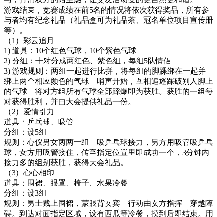
游戏结束，竞赛成绩在前5名的情况将依次获得奖品，所有参
与者均有纪念礼品（礼品盒可为礼品茶、冠名单位项目宣传册
等）。
（1）彩云追月
1) 道具：10个红色气球，10个紫色气球
2) 分组：十对分成两红色、紫色组，每组5队情侣
3) 游戏规则：两组一起进行比拼，将每组的脚踝绑在一起并
绑上两个相应颜色的气球，哨声开始，互相追逐踩破别人脚上
的气球，将对方组所有气球全部踩爆即为获胜。获胜的一组每
对获得胜利，并由大会提供礼品一份。
（2）爱情引力
道具：乒乓球、吸管
分组：设5组
规则：心仪男女两两一组，吸乒乓球接力，男方用吸管吸乒乓
球，女方用吸管接住，传至指定位置里即成功一个，3分钟内
接力多的组别获胜，获得大会礼品。
（3）心心相印
道具：围裙、眼罩、椅子、水果冷餐
分组：设3组
规则：男士戴上围裙，蒙眼背女宾，行动由女方指挥，穿越障
碍。到达对面指定区域，设有西瓜等冷餐，摸到后即结束。用