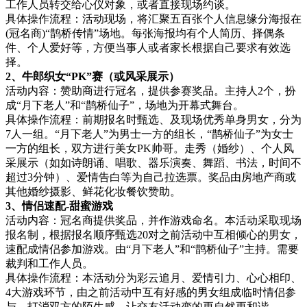
工作人员转交给心仪对象，或者直接现场约谈。
具体操作流程：活动现场，将汇聚五百张个人信息缘分海报在
(冠名商)“鹊桥传情”场地。每张海报均有个人简历、择偶条
件、个人爱好等，方便当事人或者家长根据自己要求有效选
择。
2
、牛郎织女“PK”赛（或风采展示）
活动内容：赞助商进行冠名，提供参赛奖品。主持人2个，扮
成“月下老人”和“鹊桥仙子”，场地为开幕式舞台。
具体操作流程：前期报名时甄选、及现场优秀单身男女，分为
7人一组。“月下老人”为男士一方的组长，“鹊桥仙子”为女士
一方的组长，双方进行美女PK帅哥。走秀（婚纱）、个人风
采展示（如如诗朗诵、唱歌、器乐演奏、舞蹈、书法，时间不
超过3分钟）、爱情告白等为自己拉选票。奖品由房地产商或
其他婚纱摄影、鲜花化妆餐饮赞助。
3
、情侣速配-甜蜜游戏
活动内容：冠名商提供奖品，并作游戏命名。本活动采取现场
报名制，根据报名顺序甄选20对之前活动中互相倾心的男女，
速配成情侣参加游戏。由“月下老人”和“鹊桥仙子”主持。需要
裁判和工作人员。
具体操作流程：本活动分为彩云追月、爱情引力、心心相印、
4大游戏环节，由之前活动中互有好感的男女组成临时情侣参
与，打消双方的陌生感，让交友活动变的更自然更和谐。